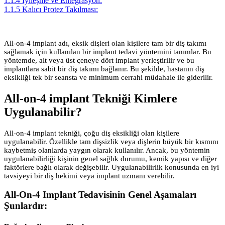
1.1.4
İyileşme ve Entegrasyon:
1.1.5
Kalıcı Protez Takılması:
All-on-4 implant adı, eksik dişleri olan kişilere tam bir diş takımı
sağlamak için kullanılan bir implant tedavi yöntemini tanımlar. Bu
yöntemde, alt veya üst çeneye dört implant yerleştirilir ve bu
implantlara sabit bir diş takımı bağlanır. Bu şekilde, hastanın diş
eksikliği tek bir seansta ve minimum cerrahi müdahale ile giderilir.
All-on-4 implant Tekniği Kimlere
Uygulanabilir?
All-on-4 implant tekniği, çoğu diş eksikliği olan kişilere
uygulanabilir. Özellikle tam dişsizlik veya dişlerin büyük bir kısmını
kaybetmiş olanlarda yaygın olarak kullanılır. Ancak, bu yöntemin
uygulanabilirliği kişinin genel sağlık durumu, kemik yapısı ve diğer
faktörlere bağlı olarak değişebilir. Uygulanabilirlik konusunda en iyi
tavsiyeyi bir diş hekimi veya implant uzmanı verebilir.
All-On-4 Implant Tedavisinin Genel Aşamaları
Şunlardır: