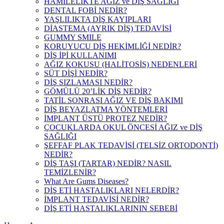
HAMİLELİKTE AĞIZ ve DİŞ SAĞLIĞI
DENTAL FOBİ NEDİR?
YAŞLILIKTA DİŞ KAYIPLARI
DİASTEMA (AYRIK DİŞ) TEDAVİSİ
GUMMY SMILE
KORUYUCU DİŞ HEKİMLİĞİ NEDİR?
DİŞ İPİ KULLANIMI
AĞIZ KOKUSU (HALİTOSİS) NEDENLERİ
SÜT DİŞİ NEDİR?
DİŞ SIZLAMASI NEDİR?
GÖMÜLÜ 20’LİK DİŞ NEDİR?
TATİL SONRASI AĞIZ VE DİŞ BAKIMI
DİŞ BEYAZLATMA YÖNTEMLERİ
İMPLANT ÜSTÜ PROTEZ NEDİR?
ÇOCUKLARDA OKUL ÖNCESİ AĞIZ ve DİŞ
SAĞLIĞI
ŞEFFAF PLAK TEDAVİSİ (TELSİZ ORTODONTİ)
NEDİR?
DİŞ TAŞI (TARTAR) NEDİR? NASIL
TEMİZLENİR?
What Are Gums Diseases?
DİŞ ETİ HASTALIKLARI NELERDİR?
İMPLANT TEDAVİSİ NEDİR?
DİŞ ETİ HASTALIKLARININ SEBEBİ