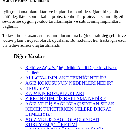
Kalıcı Protez Takılması:
İyileşme tamamlandıktan ve implantlar kemikle sağlam bir şekilde
bütünleştikten sonra, kalıcı protez takılır. Bu protez, hastanın diş eti
seviyesine uygun şekilde tasarlanmıştır ve sabitlenmiş implantlara
bağlanır.
Tedavinin her aşaması hastanın durumuna bağlı olarak değişebilir ve
tedavi planı bireysel olarak uyarlanır. Bu nedenle, her hasta için özel
bir tedavi süreci oluşturulmalıdır.
Diğer Yazılar
Reflü ve Ağız Sağlığı: Mide Asidi Dişlerinizi Nasıl
Etkiler?
ALL-ON-4 IMPLANT TEKNİĞİ NEDİR?
AĞIZ KOKUSUNUN NEDENLERİ NEDİR?
BRUKSIZM
KAPANIŞ BOZUKLUKLARI
ZIRKONYUM DİŞ KAPLAMA NEDİR ?
AĞIZ VE DİŞ SAĞLIĞI AÇISINDAN SICAK
İÇECEK TÜKETİRKEN NELERE DİKKAT
ETMELİYİZ?
AĞIZ VE DİŞ SAĞLIĞI AÇISINDAN
KURUYEMİŞ TÜKETİMİ