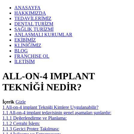
ANASAYFA
HAKKIMIZDA
TEDAVİLERİMİZ
DENTAL TURİZM
SAĞLIK TURİZMİ
ANLAŞMALI KURUMLAR
EKİBİMİZ
KLİNİĞİMİZ
BLOG
FRANCHISE OL
İLETİŞİM
ALL-ON-4 IMPLANT
TEKNİĞİ NEDİR?
İçerik
Gizle
1
All-on-4 implant Tekniği Kimlere Uygulanabilir?
1.1
All-on-4 implant tedavisinin genel aşamaları şunlardır:
1.1.1
Değerlendirme ve Planlama:
1.1.2
Cerrahi İşlem:
1.1.3
Geçici Protez Takılması: