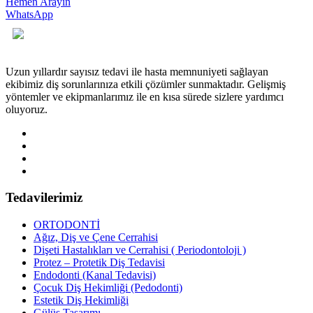
Hemen Arayın
WhatsApp
Uzun yıllardır sayısız tedavi ile hasta memnuniyeti sağlayan
ekibimiz diş sorunlarınıza etkili çözümler sunmaktadır. Gelişmiş
yöntemler ve ekipmanlarımız ile en kısa sürede sizlere yardımcı
oluyoruz.
Tedavilerimiz
ORTODONTİ
Ağız, Diş ve Çene Cerrahisi
Dişeti Hastalıkları ve Cerrahisi ( Periodontoloji )
Protez – Protetik Diş Tedavisi
Endodonti (Kanal Tedavisi)
Çocuk Diş Hekimliği (Pedodonti)
Estetik Diş Hekimliği
Gülüş Tasarımı